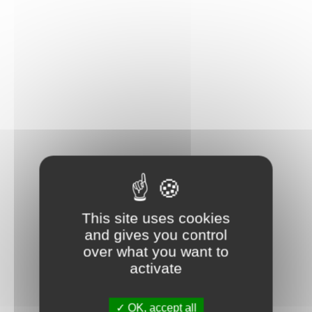
valeurs
–
persévérance, engagement, passion
–
résonnent avec celles de notre entreprise.
Nous sommes convaincus que son parcours inspirera de
nombreux jeunes sportifs et nous avons hâte de suivre ses
prochaines performances.
Bravo Thibault, et cap sur de nouveaux succès !
Crédits photos : @FFVoile – Bellande Eric
This site uses cookies
Partager :
and gives you control
over what you want to
activate
OK, accept all